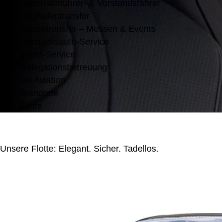
Geschäftsführer- & Vorstandsfahrer
Flughafentransfer
Messetransfer – Messen & Events
Hochzeitsauto-Service
Event-Service
Delegationsbetreuung
Jet Aviation
Standorte
Flotte
Unsere Flotte: Elegant. Sicher. Tadellos.