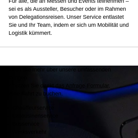
Für alle, die an Messen und Events teilnehmen –
sei es als Aussteller, Besucher oder im Rahmen
von Delegationsreisen. Unser Service entlastet
Sie und Ihr Team, indem er sich um Mobilität und
Logistik kümmert.
Erfahren Sie mehr über unsere umfassenden
Leistungen
oder nutzen Sie direkt das
Anfrage-Formular
,
um eine Fahrt zu buchen.
Chauffeurservice
Limousinenservice
Busservice
Werksverkehr