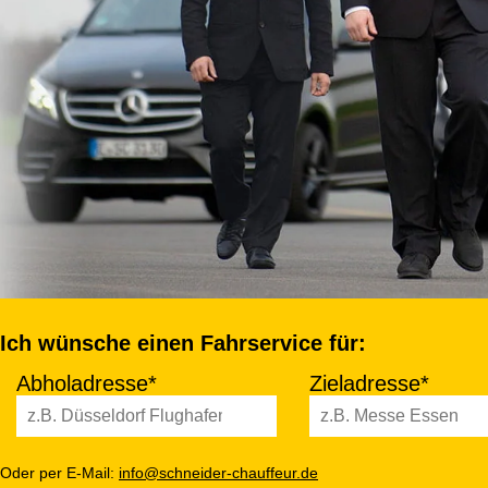
Ich wünsche einen Fahrservice für:
Abholadresse*
Zieladresse*
Oder per E-Mail:
info@schneider-chauffeur.de