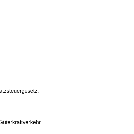
tzsteuergesetz:
Güterkraftverkehr