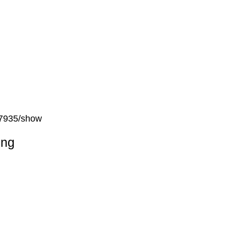
g/7935/show
ung