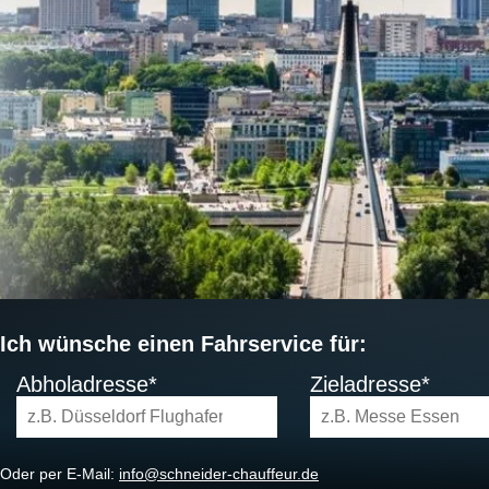
Ich wünsche einen Fahrservice für:
Abholadresse*
Zieladresse*
Oder per E-Mail:
info@schneider-chauffeur.de