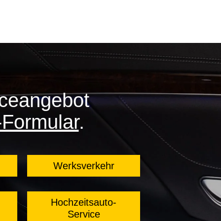
iceangebot
-Formular
.
Werksverkehr
Hochzeitsauto-
Service