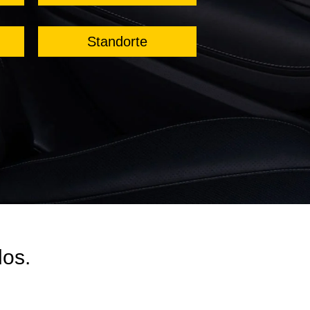
Standorte
los.