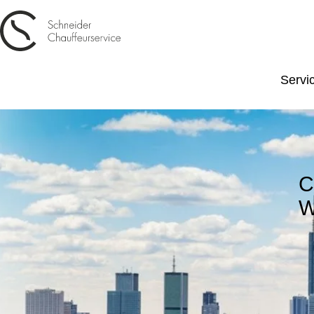
Servi
C
W