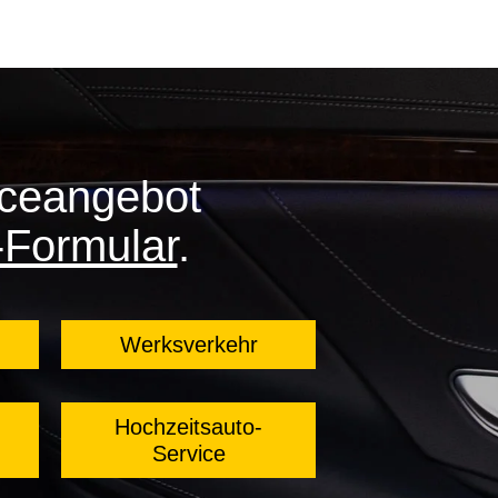
iceangebot
-Formular
.
Werksverkehr
Hochzeitsauto-
Service