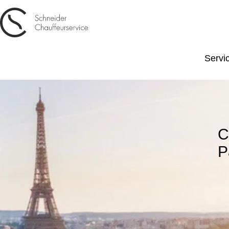
Servi
C
P