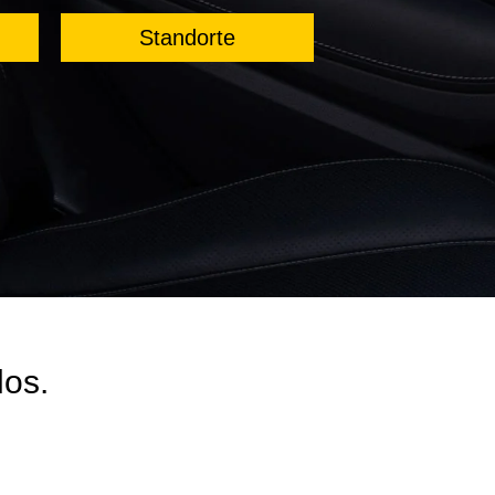
Standorte
los.