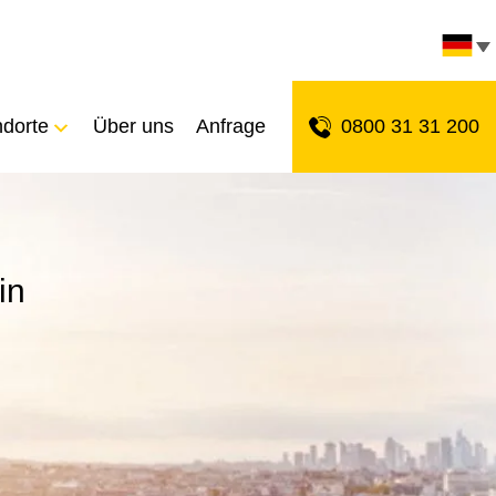
ndorte
Über uns
Anfrage
0800 31 31 200
in