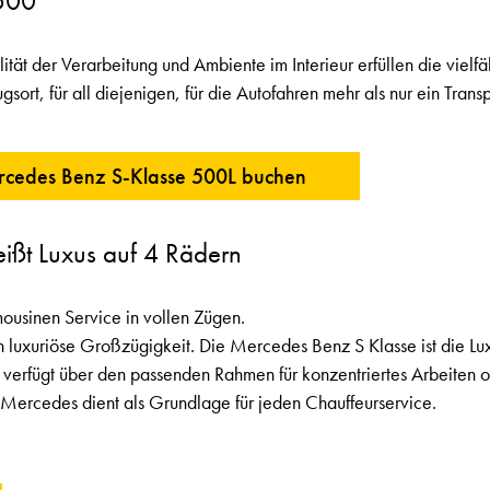
 500
ität der Verarbeitung und Ambiente im Interieur erfüllen die vielf
gsort, für all diejenigen, für die Autofahren mehr als nur ein Tra
rcedes Benz S-Klasse 500L buchen
ißt Luxus auf 4 Rädern
usinen Service in vollen Zügen.
en luxuriöse Großzügigkeit. Die Mercedes Benz S Klasse ist die Lux
nd verfügt über den passenden Rahmen für konzentriertes Arbeiten 
 Mercedes dient als Grundlage für jeden Chauffeurservice.