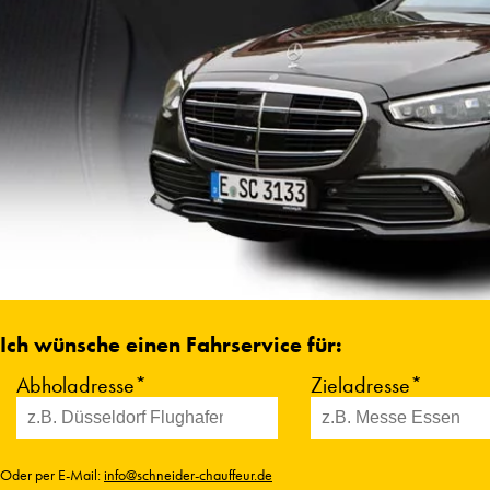
Ich wünsche einen Fahrservice für:
Abholadresse*
Zieladresse*
Oder per E-Mail:
info@schneider-chauffeur.de