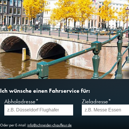
Ich wünsche einen Fahrservice für:
Abholadresse*
Zieladresse*
Oder per E-Mail:
info@schneider-chauffeur.de