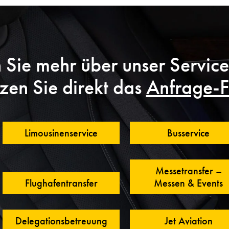
n Sie mehr über unser Servic
zen Sie direkt das
Anfrage-F
Limousinenservice
Busservice
Messetransfer –
Flughafentransfer
Messen & Events
Delegationsbetreuung
Jet Aviation