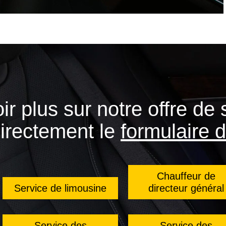
ir plus sur notre offre de 
directement le
formulaire
Chauffeur de
Service de limousine
directeur général
Service des
Service des