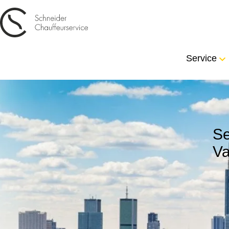
Service
Se
Va