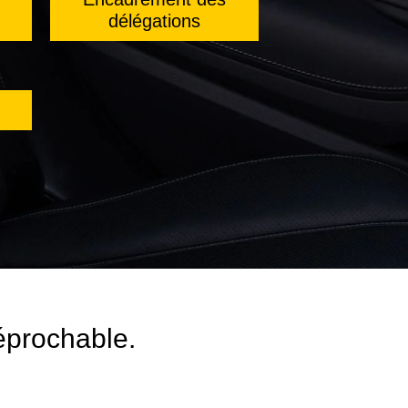
délégations
réprochable.