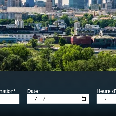
nation*
Date*
Heure d