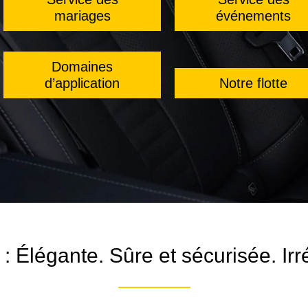
mariages
événements
Domaines
d’application
Notre flotte
e : Élégante. Sûre et sécurisée. Ir