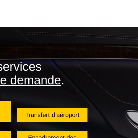
services
 de demande
.
Transfert d’aéroport
Encadrement des