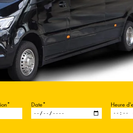
tion*
Date*
Heure d'