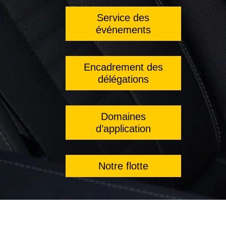
Service des
événements
Encadrement des
délégations
Domaines
d’application
Notre flotte