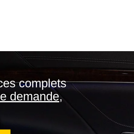
ces complets
 de demande
,
.