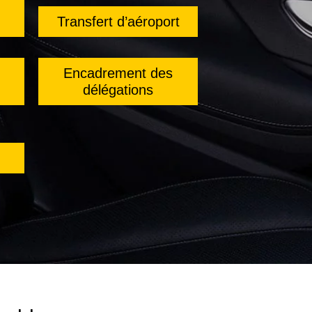
Transfert d’aéroport
Encadrement des
délégations