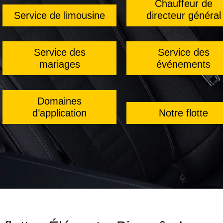
Chauffeur de
Service de limousine
directeur général
Service des
Service des
mariages
événements
Domaines
d’application
Notre flotte