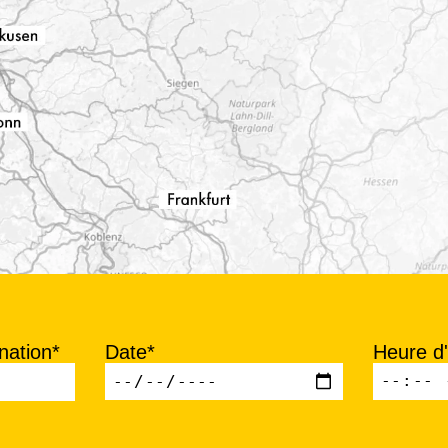
nation*
Date*
Heure d