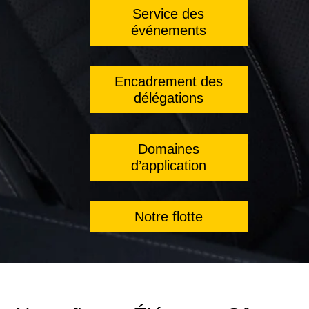
Service des
événements
Encadrement des
délégations
Domaines
d’application
Notre flotte