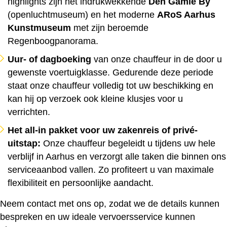
highlights zijn het indrukwekkende
Den Gamle By
(openluchtmuseum) en het moderne
ARoS Aarhus
Kunstmuseum
met zijn beroemde
Regenboogpanorama.
Uur- of dag­boeking
van onze chauffeur in de door u
gewenste voertuigklasse. Gedurende deze periode
staat onze chauffeur volledig tot uw beschikking en
kan hij op verzoek ook kleine klusjes voor u
verrichten.
Het all-in pakket voor uw zaken­reis of privé-
uitstap:
Onze chauffeur begeleidt u tijdens uw hele
verblijf in Aarhus en verzorgt alle taken die binnen ons
service­aanbod vallen. Zo profiteert u van maximale
flexibiliteit en persoonlijke aandacht.
Neem contact met ons op, zodat we de details kunnen
bespreken en uw ideale vervoersservice kunnen