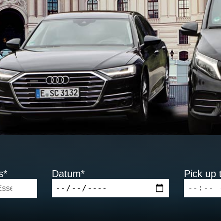
s*
Datum*
Pick up 