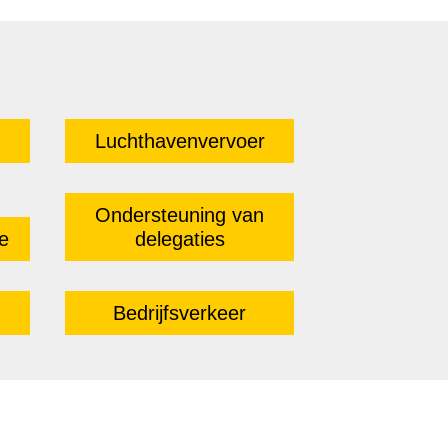
Luchthavenvervoer
Ondersteuning van
e
delegaties
Bedrijfsverkeer