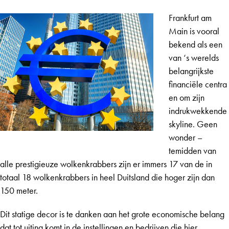
Frankfurt am
Main is vooral
bekend als een
van ‘s werelds
belangrijkste
financiële centra
en om zijn
indrukwekkende
skyline. Geen
wonder –
temidden van
alle prestigieuze wolkenkrabbers zijn er immers 17 van de in
totaal 18 wolkenkrabbers in heel Duitsland die hoger zijn dan
150 meter.
Dit statige decor is te danken aan het grote economische belang
dat tot uiting komt in de instellingen en bedrijven die hier