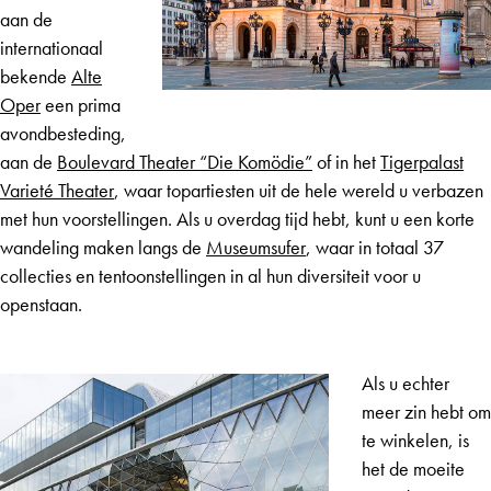
aan de
internationaal
bekende
Alte
Oper
een prima
avondbesteding,
aan de
Boulevard Theater “Die Komödie”
of in het
Tigerpalast
Varieté Theater
, waar topartiesten uit de hele wereld u verbazen
met hun voorstellingen. Als u overdag tijd hebt, kunt u een korte
wandeling maken langs de
Museumsufer
, waar in totaal 37
collecties en tentoonstellingen in al hun diversiteit voor u
openstaan.
Als u echter
meer zin hebt om
te winkelen, is
het de moeite