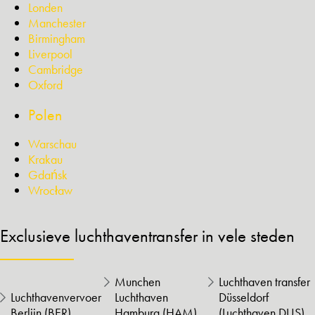
Londen
Manchester
Birmingham
Liverpool
Cambridge
Oxford
Polen
Warschau
Krakau
Gdańsk
Wrocław
Exclusieve luchthaventransfer in vele steden
Munchen
Luchthaven transfer
Luchthavenvervoer
Luchthaven
Düsseldorf
Berlijn (BER)
Hamburg (HAM)
(Luchthaven DUS)