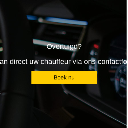
Overtuigd?
n direct uw chauffeur via ons contactfo
Boek nu