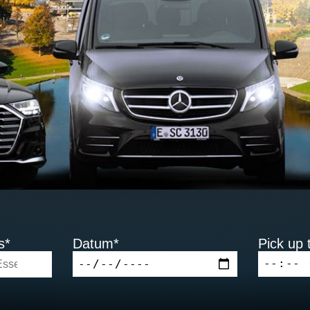
s*
Datum*
Pick up 