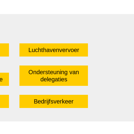
Luchthavenvervoer
Ondersteuning van
e
delegaties
Bedrijfsverkeer