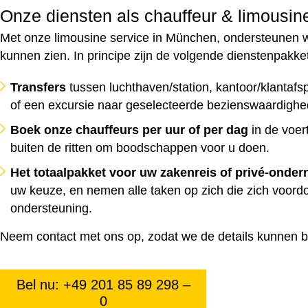
Onze diensten als chauffeur & limousin
Met onze limousine service in München, ondersteunen wij u
kunnen zien. In principe zijn de volgende dienstenpakke
Transfers
tussen luchthaven/station, kantoor/klantaf
of een excursie naar geselecteerde bezienswaardighede
Boek onze chauffeurs per uur of per dag
in de voer
buiten de ritten om boodschappen voor u doen.
Het totaalpakket voor uw zakenreis of privé-onde
uw keuze, en nemen alle taken op zich die zich voor
ondersteuning.
Neem contact met ons op, zodat we de details kunnen b
Bel nu: +49 201 85 89 298 –
0