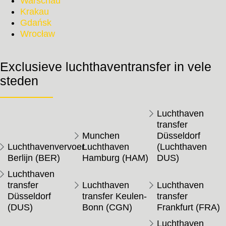
Warschau
Krakau
Gdańsk
Wrocław
Exclusieve luchthaventransfer in vele
steden
Luchthaven
transfer
Munchen
Düsseldorf
Luchthavenvervoer
Luchthaven
(Luchthaven
Berlijn (BER)
Hamburg (HAM)
DUS)
Luchthaven
transfer
Luchthaven
Luchthaven
Düsseldorf
transfer Keulen-
transfer
(DUS)
Bonn (CGN)
Frankfurt (FRA)
Luchthaven