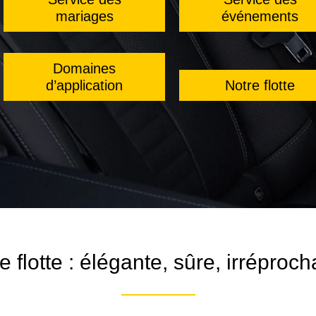
mariages
événements
Domaines
d’application
Notre flotte
e flotte : élégante, sûre, irréproch