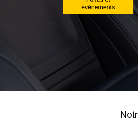
événements
Notr