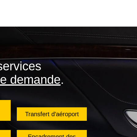
services
 de demande
.
Transfert d’aéroport
Encadrement des