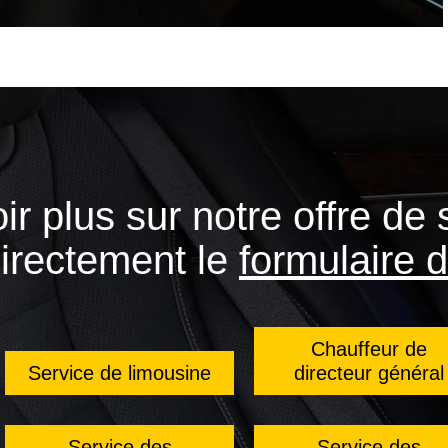
ir plus sur notre offre de 
directement le
formulaire
Chauffeur de
Service de limousine
directeur général
Service des
Service des