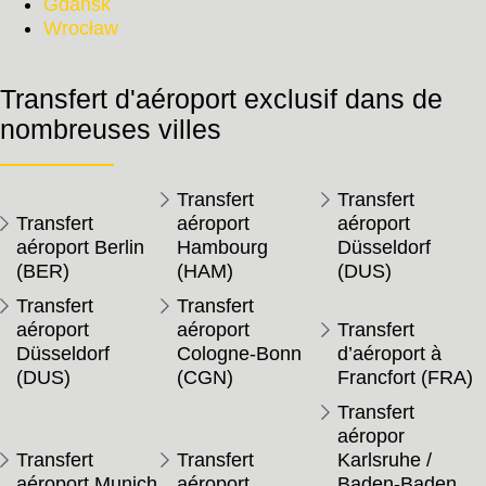
Gdańsk
Wrocław
Transfert d'aéroport exclusif dans de
nombreuses villes
Transfert
Transfert
Transfert
aéroport
aéroport
aéroport Berlin
Hambourg
Düsseldorf
(BER)
(HAM)
(DUS)
Transfert
Transfert
aéroport
aéroport
Transfert
Düsseldorf
Cologne-Bonn
d’aéroport à
(DUS)
(CGN)
Francfort (FRA)
Transfert
aéropor
Transfert
Transfert
Karlsruhe /
aéroport Munich
aéroport
Baden-Baden