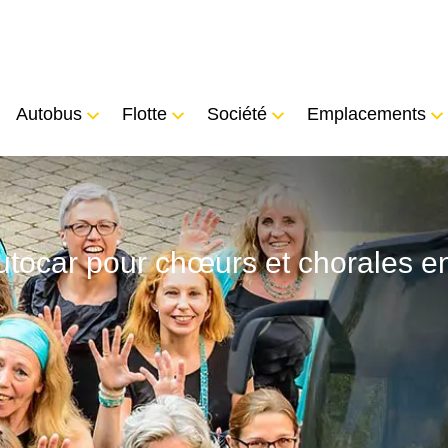
Autobus
Flotte
Société
Emplacements
tocar pour chœurs et chorales en t