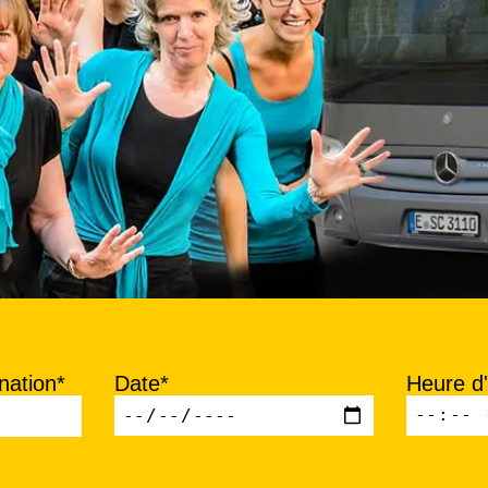
nation*
Date*
Heure d