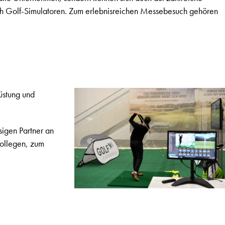
ch Golf-Simulatoren. Zum erlebnisreichen Messebesuch gehören
üstung und
sigen Partner an
Kollegen, zum