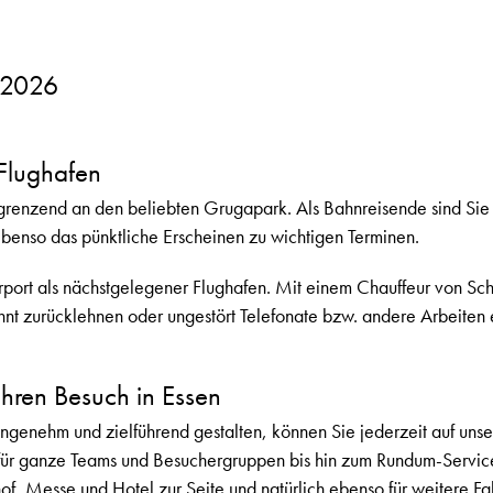
.2026
Flughafen
ngrenzend an den beliebten Grugapark. Als Bahnreisende sind Sie
ebenso das pünktliche Erscheinen zu wichtigen Terminen.
irport als nächstgelegener Flughafen. Mit einem Chauffeur von Sch
t zurücklehnen oder ungestört Telefonate bzw. andere Arbeiten e
Ihren Besuch in Essen
genehm und zielführend gestalten, können Sie jederzeit auf unse
 für ganze Teams und Besuchergruppen bis hin zum Rundum-Servic
of, Messe und Hotel zur Seite und natürlich ebenso für weitere Fa