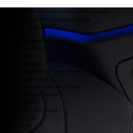
Erfahren Sie mehr über unsere umfassenden Leistungen
oder nutzen Sie direkt das
Anfrage-Formular
,
um eine Fahrt zu buchen.
Chauffeurservice
Limousinenservice
Busservice
Werksverkehr
Geschäftsführer- & Vorstandsfahrer
Flughafentransfer
Messetransfer – Messen & Events
Hochzeitsauto-Service
Event-Service
Delegationsbetreuung
Jet Aviation
Standorte
Flotte