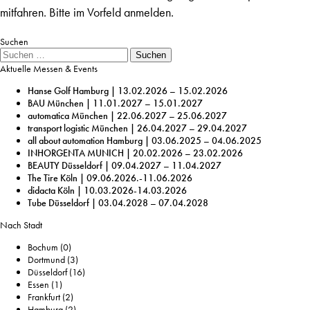
mitfahren. Bitte im Vorfeld anmelden.
Suchen
Suche
Suchen
Aktuelle Messen & Events
Hanse Golf Hamburg | 13.02.2026 – 15.02.2026
BAU München | 11.01.2027 – 15.01.2027
automatica München | 22.06.2027 – 25.06.2027
transport logistic München | 26.04.2027 – 29.04.2027
all about automation Hamburg | 03.06.2025 – 04.06.2025
INHORGENTA MUNICH | 20.02.2026 – 23.02.2026
BEAUTY Düsseldorf | 09.04.2027 – 11.04.2027
The Tire Köln | 09.06.2026.-11.06.2026
didacta Köln | 10.03.2026-14.03.2026
Tube Düsseldorf | 03.04.2028 – 07.04.2028
Nach Stadt
Bochum
(0)
Dortmund
(3)
Düsseldorf
(16)
Essen
(1)
Frankfurt
(2)
Hamburg
(2)