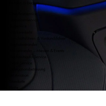
um eine Fahrt zu buchen.
Chauffeurservice
Limousinenservice
Busservice
Werksverkehr
Geschäftsführer- & Vorstandsfahrer
Flughafentransfer
Messetransfer – Messen & Events
Hochzeitsauto-Service
Event-Service
Delegationsbetreuung
Jet Aviation
Standorte
Flotte