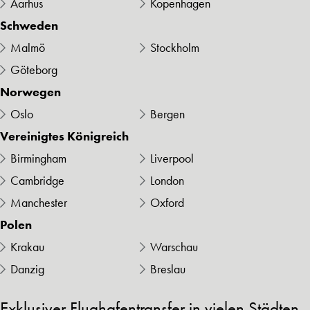
Aarhus
Kopenhagen
Schweden
Malmö
Stockholm
Göteborg
Norwegen
Oslo
Bergen
Vereinigtes Königreich
Birmingham
Liverpool
Cambridge
London
Manchester
Oxford
Polen
Krakau
Warschau
Danzig
Breslau
Exklusiver Flughafentransfer in vielen Städten