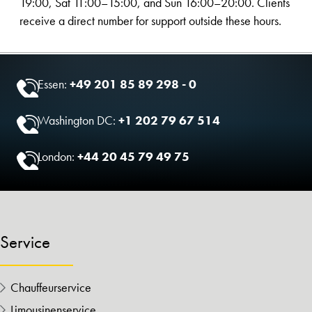
19:00, Sat 11:00–15:00, and Sun 16:00–20:00. Clients
receive a direct number for support outside these hours.
Essen:
+49 201 85 89 298 - 0
Washington DC:
+1 202 79 67 514
London:
+44 20 45 79 49 75
Service
Chauffeurservice
Limousinenservice