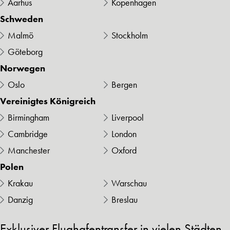
Aarhus
Kopenhagen
Schweden
Malmö
Stockholm
Göteborg
Norwegen
Oslo
Bergen
Vereinigtes Königreich
Birmingham
Liverpool
Cambridge
London
Manchester
Oxford
Polen
Krakau
Warschau
Danzig
Breslau
Exklusiver Flughafentransfer in vielen Städten