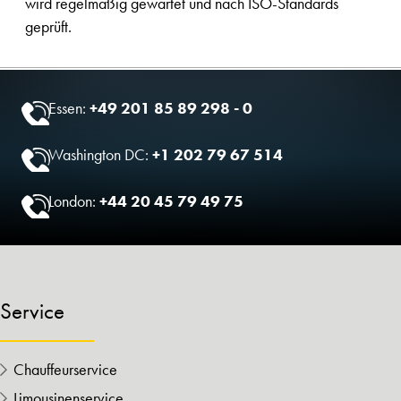
wird regelmäßig gewartet und nach ISO-Standards
geprüft.
Essen:
+49 201 85 89 298 - 0
Washington DC:
+1 202 79 67 514
London:
+44 20 45 79 49 75
Service
Chauffeurservice
Limousinenservice