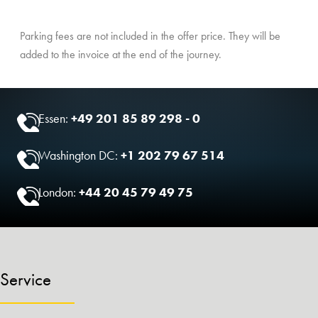
Parking fees are not included in the offer price. They will be
added to the invoice at the end of the journey.
Essen:
+49 201 85 89 298 - 0
Washington DC:
+1 202 79 67 514
London:
+44 20 45 79 49 75
Service