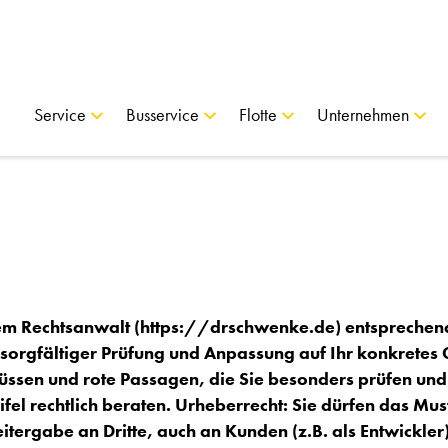
Service
Busservice
Flotte
Unternehmen
em Rechtsanwalt (
https://drschwenke.de
) entsprechen
ch sorgfältiger Prüfung und Anpassung auf Ihr konkret
üssen und rote Passagen, die Sie besonders prüfen und 
ifel rechtlich beraten. Urheberrecht: Sie dürfen das M
tergabe an Dritte, auch an Kunden (z.B. als Entwickler) i