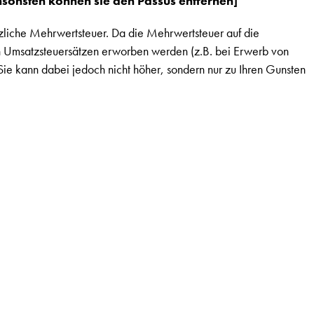
sonsten können sie den Passus entfernen]
zliche Mehrwertsteuer. Da die Mehrwertsteuer auf die
 Umsatzsteuersätzen erworben werden (z.B. bei Erwerb von
ie kann dabei jedoch nicht höher, sondern nur zu Ihren Gunsten
: