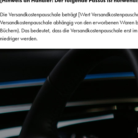
[Hinweis an Händler: Der folgende Passus ist notwend
Die Versandkostenpauschale beträgt [Wert Versandkostenpauscha
Versandkostenpauschale abhängig von den erworbenen Waren ber
Büchern). Das bedeutet, dass die Versandkostenpauschale erst im
niedriger werden.