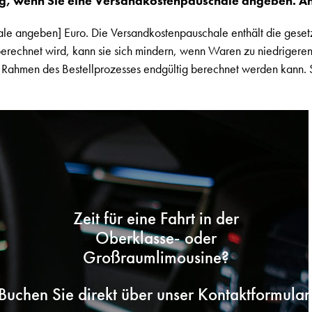
ig, wenn Sie eine Versandkostenpauschale angeben. An
le angeben] Euro. Die Versandkostenpauschale enthält die geset
echnet wird, kann sie sich mindern, wenn Waren zu niedrigeren
 Rahmen des Bestellprozesses endgültig berechnet werden kann. S
Zeit für eine Fahrt in der
Oberklasse- oder
Großraumlimousine?
Buchen Sie direkt über unser Kontaktformular