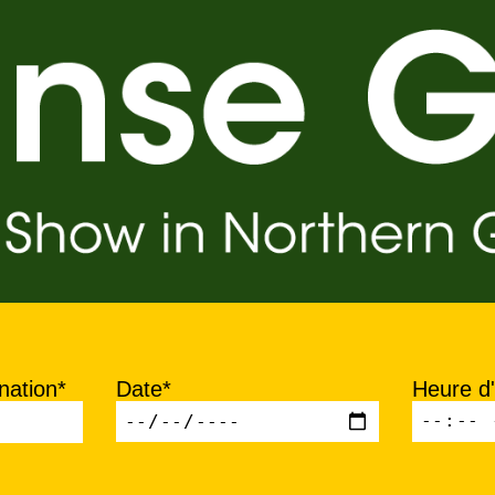
nation*
Date*
Heure d