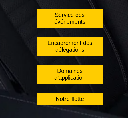
Service des
événements
Encadrement des
délégations
Domaines
d’application
Notre flotte