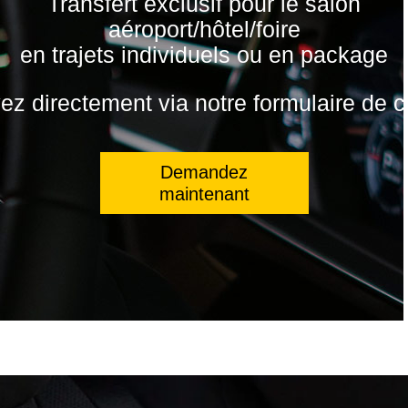
Transfert exclusif pour le salon
aéroport/hôtel/foire
en trajets individuels ou en package
z directement via notre formulaire de c
Demandez
maintenant