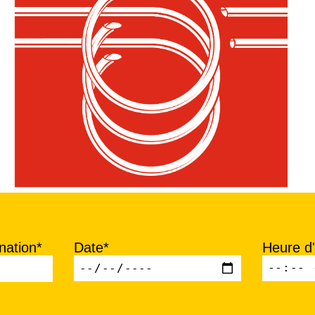
nation*
Date*
Heure d