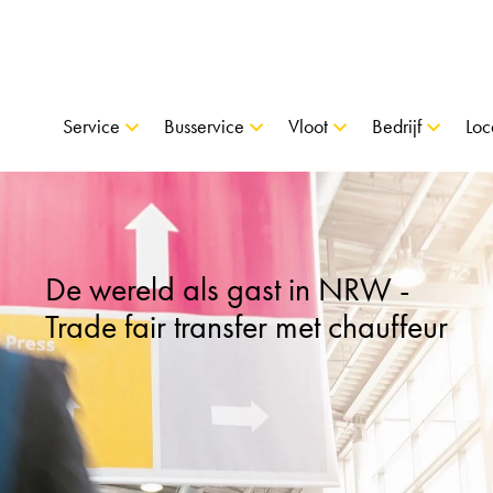
Service
Busservice
Vloot
Bedrijf
Loc
De wereld als gast in NRW -
Trade fair transfer met chauffeur