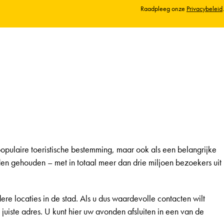
Raadpleeg onze
Privacybeleid
.
populaire toeristische bestemming, maar ook als een belangrijke
n gehouden – met in totaal meer dan drie miljoen bezoekers uit
re locaties in de stad. Als u dus waardevolle contacten wilt
 juiste adres. U kunt hier uw avonden afsluiten in een van de