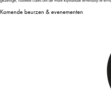
gezellige, rustieke cafés om de ware Rijnlandse levensstijl te erv
Komende beurzen & evenementen