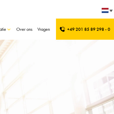
atie
Over ons
Vragen
+49 201 85 89 298 - 0