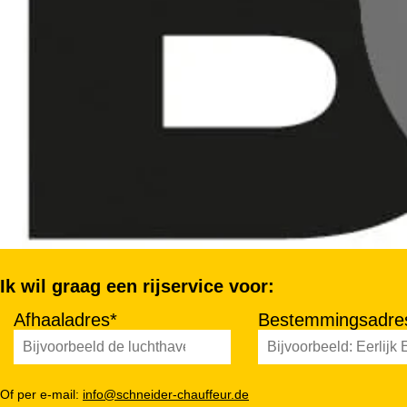
Ik wil graag een rijservice voor:
Afhaaladres*
Bestemmingsadre
Of per e-mail:
info@schneider-chauffeur.de