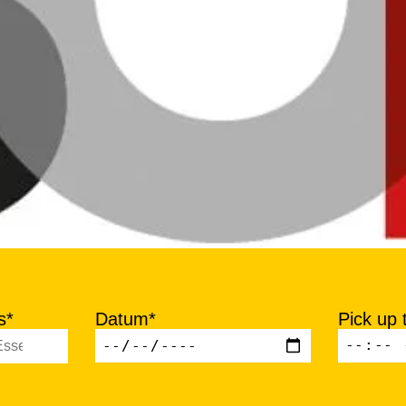
s*
Datum*
Pick up 