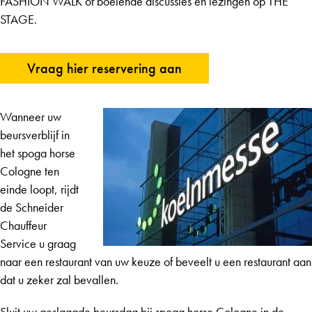
FASHION WALK of boeiende discussies en lezingen op THE
STAGE.
Vraag hier reservering aan
Wanneer uw
beursverblijf in
het spoga horse
Cologne ten
einde loopt, rijdt
de Schneider
Chauffeur
Service u graag
naar een restaurant van uw keuze of beveelt u een restaurant aan
dat u zeker zal bevallen.
Sluit uw geslaagde beursdag bij spoga horse Cologne in de