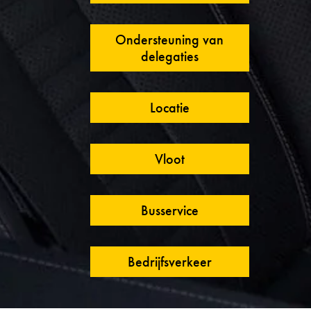
Ondersteuning van
delegaties
Locatie
Vloot
Busservice
Bedrijfsverkeer