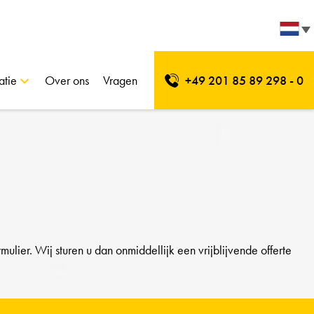
atie
Over ons
Vragen
+49 201 85 89 298 - 0
lier. Wij sturen u dan onmiddellijk een vrijblijvende offerte