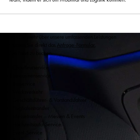
Erfahren Sie mehr über unsere umfassenden Leistungen
oder nutzen Sie direkt das
Anfrage-Formular
,
um eine Fahrt zu buchen.
Chauffeurservice
Limousinenservice
Busservice
Werksverkehr
Geschäftsführer- & Vorstandsfahrer
Flughafentransfer
Messetransfer – Messen & Events
Hochzeitsauto-Service
Event-Service