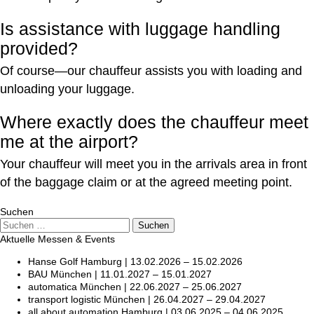
Is assistance with luggage handling
provided?
Of course—our chauffeur assists you with loading and
unloading your luggage.
Where exactly does the chauffeur meet
me at the airport?
Your chauffeur will meet you in the arrivals area in front
of the baggage claim or at the agreed meeting point.
Suchen
Suche
Suchen
Aktuelle Messen & Events
Hanse Golf Hamburg | 13.02.2026 – 15.02.2026
BAU München | 11.01.2027 – 15.01.2027
automatica München | 22.06.2027 – 25.06.2027
transport logistic München | 26.04.2027 – 29.04.2027
all about automation Hamburg | 03.06.2025 – 04.06.2025