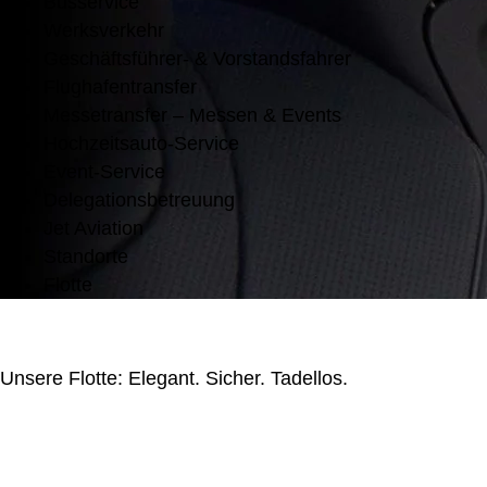
Busservice
Werksverkehr
Geschäftsführer- & Vorstandsfahrer
Flughafentransfer
Messetransfer – Messen & Events
Hochzeitsauto-Service
Event-Service
Delegationsbetreuung
Jet Aviation
Standorte
Flotte
Unsere Flotte: Elegant. Sicher. Tadellos.